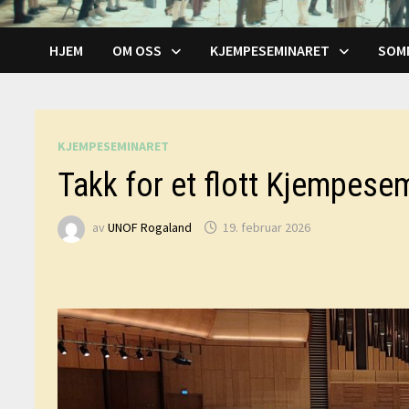
HJEM
OM OSS
KJEMPESEMINARET
SOM
KJEMPESEMINARET
Takk for et flott Kjempese
av
UNOF Rogaland
19. februar 2026