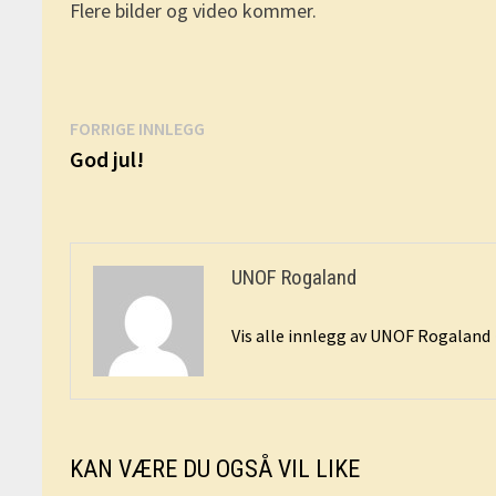
Flere bilder og video kommer.
Innleggsnavigasjon
Forrige
FORRIGE INNLEGG
innlegg:
God jul!
UNOF Rogaland
Vis alle innlegg av UNOF Rogaland
KAN VÆRE DU OGSÅ VIL LIKE