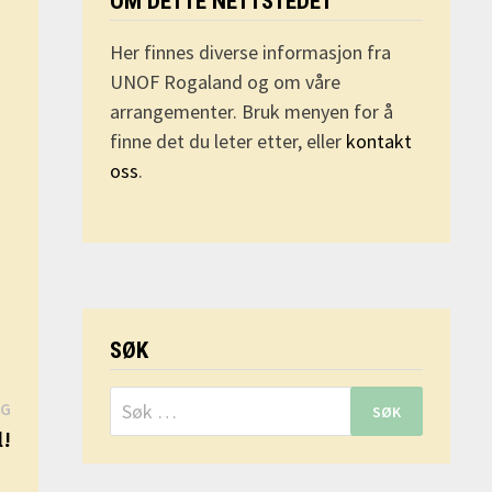
OM DETTE NETTSTEDET
Her finnes diverse informasjon fra
UNOF Rogaland og om våre
arrangementer. Bruk menyen for å
finne det du leter etter, eller
kontakt
oss
.
SØK
Søk
Neste
GG
etter:
innlegg:
l!