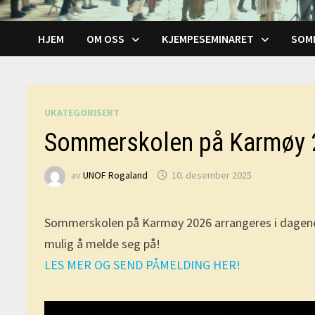
HJEM
OM OSS
KJEMPESEMINARET
SOM
UKATEGORISERT
Sommerskolen på Karmøy 
av
UNOF Rogaland
10. desember 2025
Sommerskolen på Karmøy 2026 arrangeres i dagene 3.
mulig å melde seg på!
LES MER OG SEND PÅMELDING HER!