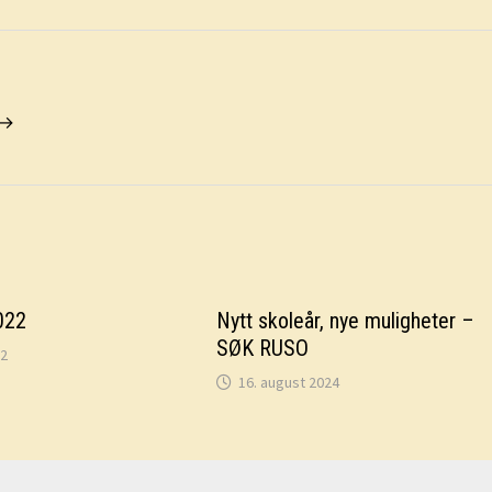
 →
022
Nytt skoleår, nye muligheter –
SØK RUSO
22
16. august 2024