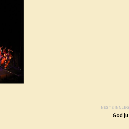
NESTE INNLE
God ju