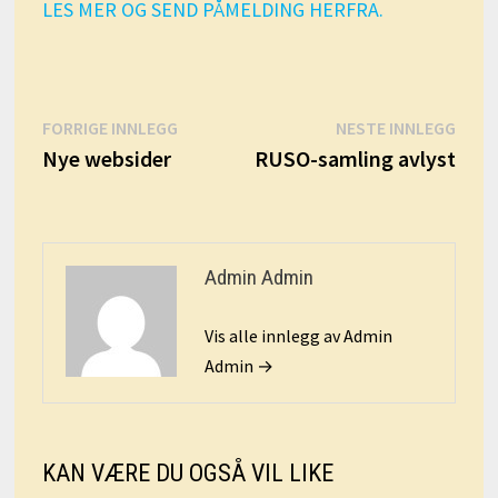
LES MER OG SEND PÅMELDING HERFRA.
Innleggsnavigasjon
Forrige
Nest
FORRIGE INNLEGG
NESTE INNLEGG
innlegg:
innle
Nye websider
RUSO-samling avlyst
Admin Admin
Vis alle innlegg av Admin
Admin →
KAN VÆRE DU OGSÅ VIL LIKE