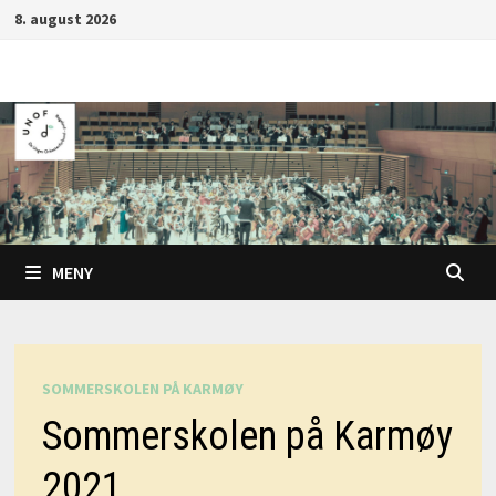
Gå
8. august 2026
til
innhold
MENY
SOMMERSKOLEN PÅ KARMØY
Sommerskolen på Karmøy
2021